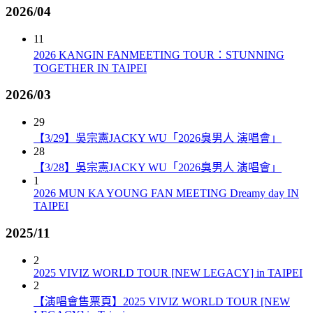
2026/04
11
2026 KANGIN FANMEETING TOUR：STUNNING
TOGETHER IN TAIPEI
2026/03
29
【3/29】吳宗憲JACKY WU「2026臭男人 演唱會」
28
【3/28】吳宗憲JACKY WU「2026臭男人 演唱會」
1
2026 MUN KA YOUNG FAN MEETING Dreamy day IN
TAIPEI
2025/11
2
2025 VIVIZ WORLD TOUR [NEW LEGACY] in TAIPEI
2
【演唱會售票頁】2025 VIVIZ WORLD TOUR [NEW