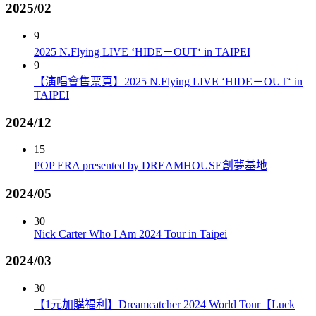
2025/02
9
2025 N.Flying LIVE ‘HIDE－OUT‘ in TAIPEI
9
【演唱會售票頁】2025 N.Flying LIVE ‘HIDE－OUT‘ in
TAIPEI
2024/12
15
POP ERA presented by DREAMHOUSE創夢基地
2024/05
30
Nick Carter Who I Am 2024 Tour in Taipei
2024/03
30
【1元加購福利】Dreamcatcher 2024 World Tour【Luck